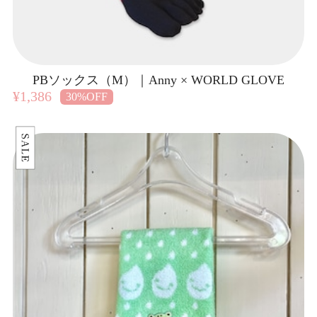
PBソックス（M）｜Anny × WORLD GLOVE
¥1,386
30%OFF