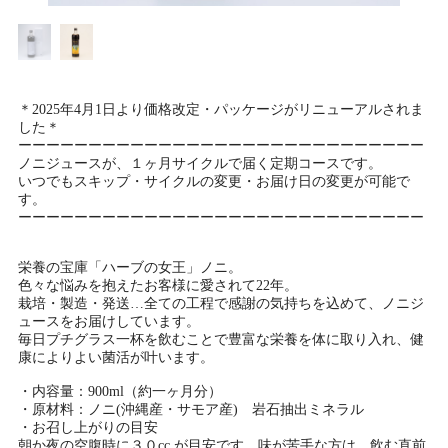
＊2025年4月1日より価格改定・パッケージがリニューアルされま
した＊
ーーーーーーーーーーーーーーーーーーーーーーーーーーーーー
ノニジュースが、１ヶ月サイクルで届く定期コースです。
いつでもスキップ・サイクルの変更・お届け日の変更が可能で
す。
ーーーーーーーーーーーーーーーーーーーーーーーーーーーーー
栄養の宝庫「ハーブの女王」ノニ。
色々な悩みを抱えたお客様に愛されて22年。
栽培・製造・発送…全ての工程で感謝の気持ちを込めて、ノニジ
ュースをお届けしています。
毎日プチグラス一杯を飲むことで豊富な栄養を体に取り入れ、健
康によりよい菌活が叶います。
・内容量：900ml（約一ヶ月分）
・原材料：ノニ(沖縄産・サモア産) 岩石抽出ミネラル
・お召し上がりの目安
朝か夜の空腹時に３０cc が目安です。味が苦手な方は、飲む直前