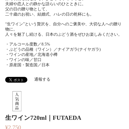
夫婦や恋人との静かな語らいのひとときに。
父の日の贈り物として、
二十歳のお祝い、結婚式、ハレの日の乾杯にも。
“生ワイン”という贅沢を、自分へのご褒美や、大切な人への贈り
物に。
人々を魅了し続ける、日本のぶどう酒をぜひお楽しみください。
・アルコール度数／8.5%
・ぶどうの品種（ワイン）／ナイアガラ(ナイヤガラ)
・ワインの産地／北海道小樽
・ワインの味／甘口
・原産国・製造国／日本
通報する
生ワイン720ml｜FUTAEDA
¥2,750