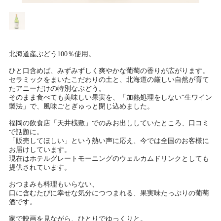
北海道産ぶどう100％使用。
ひと口含めば、みずみずしく爽やかな葡萄の香りが広がります。
セラミックをまいたこだわりの土と、北海道の厳しい自然が育て
たアニーだけの特別なぶどう。
そのまま食べても美味しい果実を、「加熱処理をしない“生ワイン
製法」で、風味ごとぎゅっと閉じ込めました。
福岡の飲食店「天井桟敷」でのみお出ししていたところ、口コミ
で話題に。
「販売してほしい」という熱い声に応え、今では全国のお客様に
お届けしています。
現在はホテルグレートモーニングのウェルカムドリンクとしても
提供されています。
おつまみも料理もいらない、
口に含むたびに幸せな気分につつまれる、果実味たっぷりの葡萄
酒です。
家で映画を見ながら、ひとりでゆっくりと。